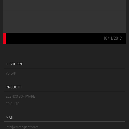
18/11/2019
IL GRUPPO
VOILÀP
PRODOTTI
ELENCO SOFTWARE
FP SUITE
MAIL
info@emmegisoft.com