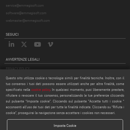
service@emmegisoft.com
software@emmegisoft.com
webmaster@emmegisoft.com
SEGUICI
AVVERTENZE LEGALI
PRIVACY POLICY
COMPLIANCE
Questo sito utilizza cookie o tecnologie simili per finalità tecniche. Inoltre, con il
NOTE LEGALI
tuo consenso i tuoi dati possono essere utilizzati anche per altre finalità, come
specificato nella
cookie policy
. In qualsiasi momento, puoi liberamente prestare,
COOKIE POLICY
rifiutare o revocare il tuo consenso, personalizzando le tue preferenze cliccando
IMPOSTAZIONE COOKIES
sul pulsante “Imposta cookie”. Cliccando sul pulsante "Accetta tutti i cookie "
acconsenti all'uso dei tuoi dati per tutte le finalità indicate. Cliccando su “Rifiuta i
cookie”, proseguirai la navigazione senza accettare i cookies non necessari.
Imposta Cookie