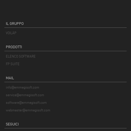
IL GRUPPO
VOILÀP
PRODOTTI
ELENCO SOFTWARE
FP SUITE
MAIL
info@emmegisoft.com
service@emmegisoft.com
software@emmegisoft.com
webmaster@emmegisoft.com
SEGUICI