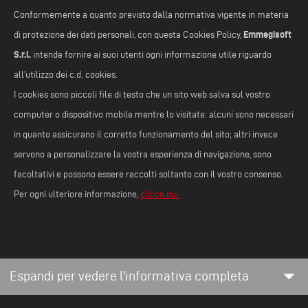
Conformemente a quanto previsto dalla normativa vigente in materia
Emmegisoft
di protezione dei dati personali, con questa Cookies Policy,
S.r.l.
intende fornire ai suoi utenti ogni informazione utile riguardo
all’utilizzo dei c.d. cookies.
I cookies sono piccoli file di testo che un sito web salva sul vostro
computer o dispositivo mobile mentre lo visitate: alcuni sono necessari
in quanto assicurano il corretto funzionamento del sito; altri invece
servono a personalizzare la vostra esperienza di navigazione, sono
facoltativi e possono essere raccolti soltanto con il vostro consenso.
Per ogni ulteriore informazione,
clicca qui.
arrow_drop_down
Espandi per vedere l'informativa completa