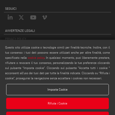
SEGUICI
AVVERTENZE LEGALI
PRIVACY POLICY
COMPLIANCE
Questo sito utilizza cookie o tecnologie simili per finalità tecniche. Inoltre, con il
NOTE LEGALI
tuo consenso i tuoi dati possono essere utilizzati anche per altre finalità, come
specificato nella
cookie policy
. In qualsiasi momento, puoi liberamente prestare,
COOKIE POLICY
rifiutare o revocare il tuo consenso, personalizzando le tue preferenze cliccando
IMPOSTAZIONE COOKIES
sul pulsante “Imposta cookie”. Cliccando sul pulsante "Accetta tutti i cookie "
acconsenti all'uso dei tuoi dati per tutte le finalità indicate. Cliccando su “Rifiuta i
cookie”, proseguirai la navigazione senza accettare i cookies non necessari.
Imposta Cookie
Rifiuta i Cookie
Emmegisoft S.r.l. - Via Carpi Ravarino, 300, 41019 Soliera MO - ITALY - Phone +39 059
566273 - P.IVA 03236850362