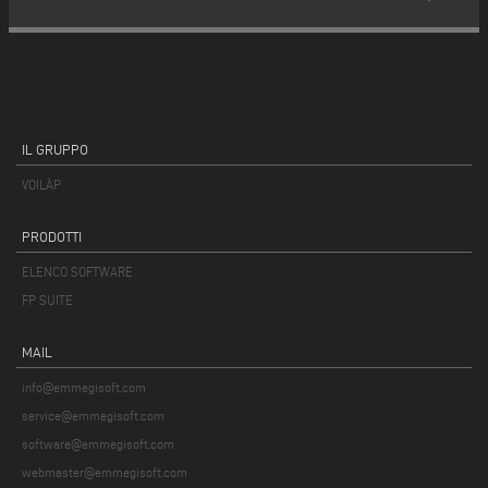
IL GRUPPO
VOILÀP
PRODOTTI
ELENCO SOFTWARE
FP SUITE
MAIL
info@emmegisoft.com
service@emmegisoft.com
software@emmegisoft.com
webmaster@emmegisoft.com