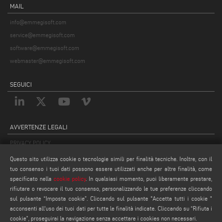
MAIL
info@emmegisoft.com
service@emmegisoft.com
software@emmegisoft.com
webmaster@emmegisoft.com
SEGUICI
AVVERTENZE LEGALI
PRIVACY POLICY
COMPLIANCE
Questo sito utilizza cookie o tecnologie simili per finalità tecniche. Inoltre, con il
tuo consenso i tuoi dati possono essere utilizzati anche per altre finalità, come
NOTE LEGALI
specificato nella
cookie policy
. In qualsiasi momento, puoi liberamente prestare,
COOKIE POLICY
rifiutare o revocare il tuo consenso, personalizzando le tue preferenze cliccando
IMPOSTAZIONE COOKIES
sul pulsante “Imposta cookie”. Cliccando sul pulsante "Accetta tutti i cookie "
acconsenti all'uso dei tuoi dati per tutte le finalità indicate. Cliccando su “Rifiuta i
cookie”, proseguirai la navigazione senza accettare i cookies non necessari.