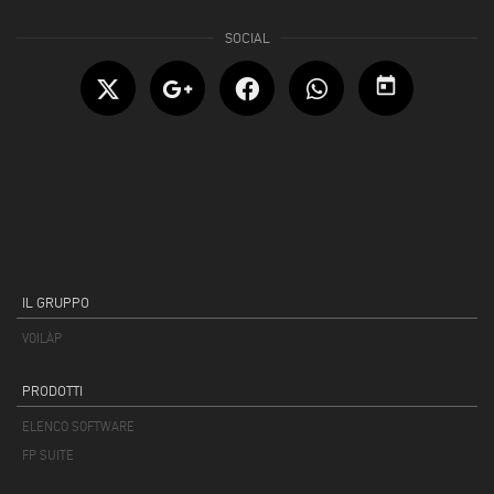
today
IL GRUPPO
VOILÀP
PRODOTTI
ELENCO SOFTWARE
FP SUITE