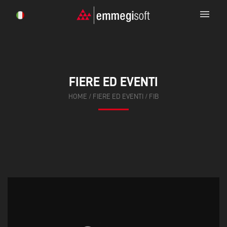
menu
FIERE ED EVENTI
HOME
/
FIERE ED EVENTI
/
FIB