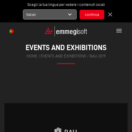
Scegli la tua lingua per vedere i contenuti locali
expand_more
close
Italian
menu
EVENTS AND EXHIBITIONS
HOME
/
EVENTS AND EXHIBITIONS
/
BAU 2019