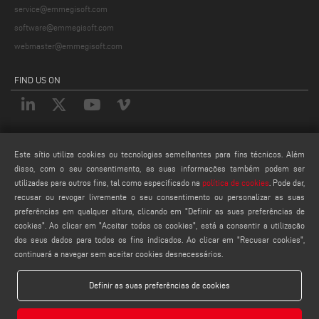
service@emmegisoft.com
software@emmegisoft.com
webmaster@emmegisoft.com
FIND US ON
LEGALS
Este sítio utiliza cookies ou tecnologias semelhantes para fins técnicos. Além
PRIVACY POLICY
disso, com o seu consentimento, as suas informações também podem ser
utilizadas para outros fins, tal como especificado na
política de cookies
. Pode dar,
LEGAL NOTES
recusar ou revogar livremente o seu consentimento ou personalizar as suas
COOKIE POLICY
preferências em qualquer altura, clicando em "Definir as suas preferências de
CONFIGURAÇÕES DE COOKIES
cookies". Ao clicar em "Aceitar todos os cookies", está a consentir a utilização
dos seus dados para todos os fins indicados. Ao clicar em "Recusar cookies",
continuará a navegar sem aceitar cookies desnecessários.
Definir as suas preferências de cookies