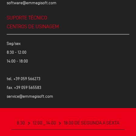
software@emmegisoft.com
SUPORTE TÉCNICO
CENTROS DE USINAGEM
Seg/sex
8:30 - 12:00
14:00 - 18:00
tel.
+39 059 566273
fax. +39 059 565583
service@emmegisoft.com
8.30
chevron_right
12.00 _ 14.00
chevron_right
18.00 DE SEGUNDA A SEXTA