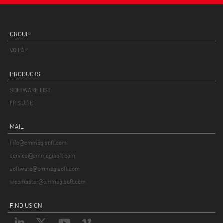
GROUP
VOILÀP
PRODUCTS
SOFTWARE LIST
FP SUITE
MAIL
info@emmegisoft.com
service@emmegisoft.com
software@emmegisoft.com
webmaster@emmegisoft.com
FIND US ON