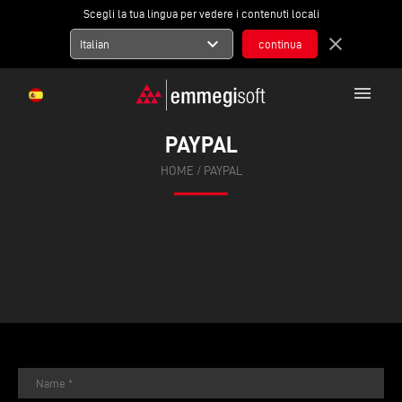
Scegli la tua lingua per vedere i contenuti locali
expand_more
close
Italian
menu
PAYPAL
HOME
/ PAYPAL