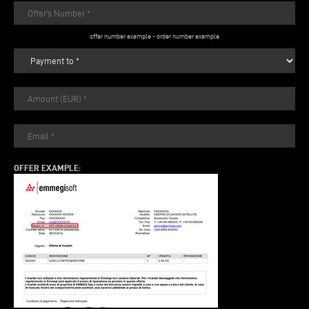
offer number example
-
order number example
OFFER EXAMPLE: