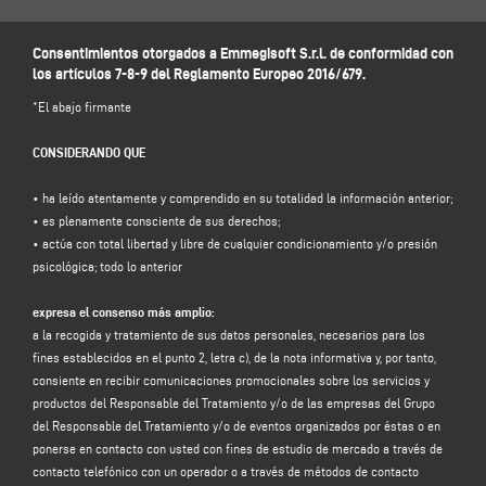
300, 41019 Soliera (MO) - Italia, e-mail
info@emmegisoft.com
, C.F. / p. IVA
03236850362.
Consentimientos otorgados a Emmegisoft S.r.l. de conformidad con
Responsable de la protección de datos (RPD): Dr. Donato Eugenio Caccavella,
los artículos 7-8-9 del Reglamento Europeo 2016/679.
dirección de correo electrónico:
dpo.voilap@amicadpo.eu
*El abajo firmante
2. Datos personales tratados, finalidad del tratamiento y base jurídica
El Responsable del tratamiento tratará sus datos personales de
CONSIDERANDO QUE
identificación y contacto (como su nombre, apellidos, razón social, NIF, CIF,
dirección, ciudad, código postal, provincia, estado, dirección de correo
• ha leído atentamente y comprendido en su totalidad la información anterior;
electrónico, número de oferta/pedido) facilitados directamente por usted al
• es plenamente consciente de sus derechos;
cumplimentar el formulario de recogida de datos de la sección "PAYPAL" del
• actúa con total libertad y libre de cualquier condicionamiento y/o presión
sitio web del Responsable del tratamiento (www.emmegisoft.com, el "Sitio").
psicológica; todo lo anterior
Además, el propio Responsable del tratamiento puede llegar a disponer de
otros datos de pago procedentes de servicios externos de procesamiento de
expresa el consenso más amplio:
pagos como, por ejemplo, la dirección de facturación, los medios de pago
a la recogida y tratamiento de sus datos personales, necesarios para los
utilizados, etc.
fines establecidos en el punto 2, letra c), de la nota informativa y, por tanto,
Los datos utilizados para el pago son adquiridos directamente por el operador
consiente en recibir comunicaciones promocionales sobre los servicios y
del servicio de pago solicitado sin ser procesados en modo alguno por el sitio
productos del Responsable del Tratamiento y/o de las empresas del Grupo
web del Titular. (
más información disponible en
la política de privacidad de
del Responsable del Tratamiento y/o de eventos organizados por éstas o en
PayPal
).
ponerse en contacto con usted con fines de estudio de mercado a través de
El responsable del tratamiento tiene la intención de tratar sus datos
contacto telefónico con un operador o a través de métodos de contacto