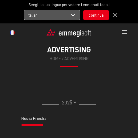
Scegli la tua lingua per vedere i contenuti locali
expand_more
close
Italian
menu
ADVERTISING
HOME
/ ADVERTISING
Nuova Finestra