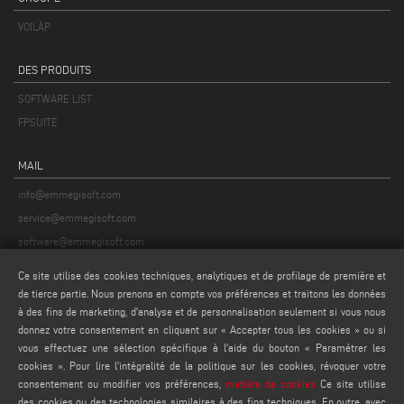
VOILÀP
DES PRODUITS
SOFTWARE LIST
FPSUITE
MAIL
info@emmegisoft.com
service@emmegisoft.com
software@emmegisoft.com
webmaster@emmegisoft.com
Ce site utilise des cookies techniques, analytiques et de profilage de première et
de tierce partie. Nous prenons en compte vos préférences et traitons les données
FIND US ON
à des fins de marketing, d'analyse et de personnalisation seulement si vous nous
donnez votre consentement en cliquant sur « Accepter tous les cookies » ou si
vous effectuez une sélection spécifique à l'aide du bouton « Paramétrer les
cookies ». Pour lire l'intégralité de la politique sur les cookies, révoquer votre
consentement ou modifier vos préférences,
matière de cookies
Ce site utilise
LÉGAUX
des cookies ou des technologies similaires à des fins techniques. En outre, avec