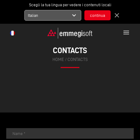
Scegli la tua lingua per vedere i contenuti locali
expand_more
close
Italian
menu
CONTACTS
HOME
/
CONTACTS