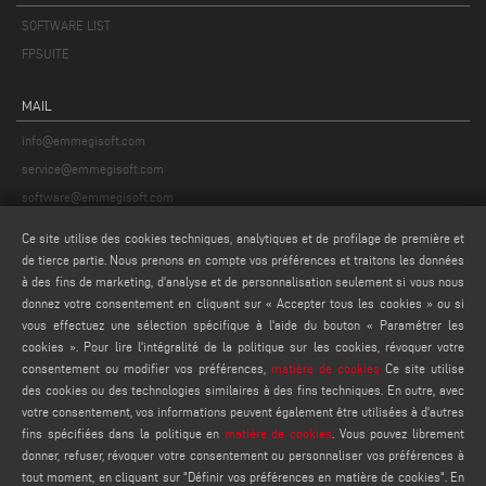
La durée de conservation de vos données personnelles :
SOFTWARE LIST
• aux fins visées au paragraphe 2, point a), ci-dessus, durera le temps
nécessaire pour répondre à chaque demande d'information individuelle et, en
FPSUITE
tout état de cause, pendant une période n'excédant pas 20 jours à compter de
la collecte des données. Une fois le délai susmentionné écoulé ou les
MAIL
demandes en cours traitées, vos données seront détruites ou rendues
info@emmegisoft.com
anonymes ;
• aux fins énoncées au paragraphe 2, points b) et c), ci-dessus, est maintenue
service@emmegisoft.com
pendant deux ans à compter de la date de délivrance du consentement
software@emmegisoft.com
correspondant ou jusqu'à ce que vous décidiez de révoquer votre
webmaster@emmegisoft.com
consentement ;
Ce site utilise des cookies techniques, analytiques et de profilage de première et
Le traitement est effectué conformément aux exigences du GDPR, selon les
de tierce partie. Nous prenons en compte vos préférences et traitons les données
FIND US ON
principes d'équité, de légalité et de transparence et la protection de vos droits
à des fins de marketing, d'analyse et de personnalisation seulement si vous nous
qui y sont décrits. Les données à caractère personnel sont traitées au moyen
donnez votre consentement en cliquant sur « Accepter tous les cookies » ou si
vous effectuez une sélection spécifique à l'aide du bouton « Paramétrer les
d'outils informatiques, télématiques et/ou sur papier, ainsi qu'au moyen de
cookies ». Pour lire l'intégralité de la politique sur les cookies, révoquer votre
mesures de sécurité visant à garantir la confidentialité des données à
consentement ou modifier vos préférences,
matière de cookies
Ce site utilise
LÉGAUX
caractère personnel et à empêcher tout accès indu par des parties non
des cookies ou des technologies similaires à des fins techniques. En outre, avec
autorisées.
PRIVACY POLICY
votre consentement, vos informations peuvent également être utilisées à d'autres
LEGAL NOTES
fins spécifiées dans la politique en
matière de cookies
. Vous pouvez librement
4. Communication de données
donner, refuser, révoquer votre consentement ou personnaliser vos préférences à
COOKIE POLICY
Pour la poursuite des objectifs décrits au paragraphe 2 ci-dessus, les
tout moment, en cliquant sur "Définir vos préférences en matière de cookies". En
données personnelles traitées seront connues des employés, du personnel