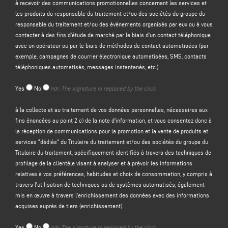
à recevoir des communications promotionnelles concernant les services et
Le contrôleur a l'intention de traiter vos données à caractère personnel dans
les produits du responsable du traitement et/ou des sociétés du groupe du
le but de :
responsable du traitement et/ou des événements organisés par eux ou à vous
(a) répondre à votre message ou à votre demande d'informations soumis par
contacter à des fins d'étude de marché par le biais d'un contact téléphonique
le biais de ce formulaire, par exemple pour obtenir des informations sur les
avec un opérateur ou par le biais de méthodes de contact automatisées (par
produits ou services offerts (y compris l'envoi d'invitations gratuites et de
exemple, campagnes de courrier électronique automatisées, SMS, contacts
matériel d'information sur l'entreprise), et pour obtenir un devis, etc. ; la base
téléphoniques automatisés, messages instantanés, etc.)
juridique de cette finalité est l'intérêt légitime du responsable du traitement
au sens de l'article 6, paragraphe 1, point f), du GDPR, à identifier dans
Yes
No
ndr: The signature is replaced by the click
l'attente raisonnable que vous vous attendiez à ce que vos données
personnelles soient traitées par le responsable du traitement afin de
à la collecte et au traitement de vos données personnelles, nécessaires aux
répondre à votre demande de contact ;
fins énoncées au point 2 c) de la note d'information, et vous consentez donc à
(b) vous envoyer des communications promotionnelles concernant les
la réception de communications pour la promotion et la vente de produits et
services et les produits du responsable du traitement et/ou des sociétés du
services "dédiés" du Titulaire du traitement et/ou des sociétés du groupe du
groupe du responsable du traitement et/ou des événements organisés par
Titulaire du traitement, spécifiquement identifiés à travers des techniques de
eux ou vous contacter à des fins d'étude de marché par téléphone avec un
profilage de la clientèle visant à analyser et à prévoir les informations
opérateur ou par des méthodes de contact automatisées (par exemple,
relatives à vos préférences, habitudes et choix de consommation, y compris à
campagnes de courrier électronique automatisées, SMS, contact
travers l'utilisation de techniques ou de systèmes automatisés, également
téléphonique automatisé, messagerie instantanée, etc ;
mis en œuvre à travers l'enrichissement des données avec des informations
(c) promotion et vente de produits et services "dédiés" du Titulaire du
acquises auprès de tiers (enrichissement).
traitement et/ou des sociétés du Groupe du Titulaire du traitement,
spécifiquement identifiés à travers des techniques de profilage de la
Yes
No
ndr: The signature is replaced by the click