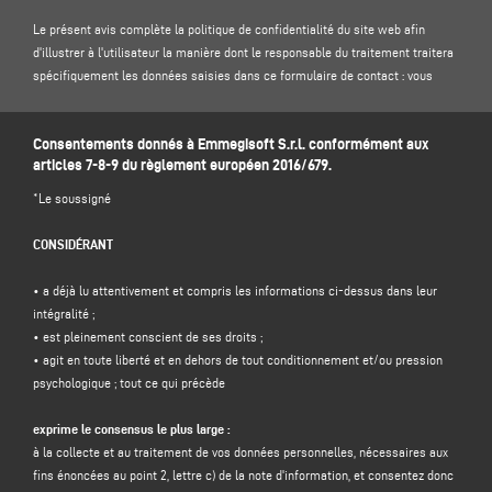
Le présent avis complète la politique de confidentialité du site web afin
d'illustrer à l'utilisateur la manière dont le responsable du traitement traitera
spécifiquement les données saisies dans ce formulaire de contact : vous
êtes donc invité à lire notre
politique de confidentialité
sur le site .
Consentements donnés à Emmegisoft S.r.l. conformément aux
1. Contrôleur des données et délégué à la protection des données
articles 7-8-9 du règlement européen 2016/679.
Responsable du traitement : Emmegisoft S.r.l., en la personne de son
représentant légal pro tempore, dont le siège social est situé Via Carpi
*Le soussigné
Ravarino, 300, 41019 Soliera MO - Italie, e-mail
info@emmegisoft.com
, C.F. / p.
IVA 03236850362.
CONSIDÉRANT
Délégué à la protection des données (DPD) : Dr. Donato Eugenio Caccavella,
adresse électronique :
dpo.voilap@amicadpo.eu
• a déjà lu attentivement et compris les informations ci-dessus dans leur
intégralité ;
2. Données à caractère personnel traitées, finalité du traitement et base
• est pleinement conscient de ses droits ;
juridique
• agit en toute liberté et en dehors de tout conditionnement et/ou pression
Le contrôleur traitera vos données personnelles d'identification et de contact
psychologique ; tout ce qui précède
(telles que : nom, prénom, nom de la société, adresse, ville, code postal,
province, état, adresse électronique, numéro de téléphone) directement
exprime le consensus le plus large :
fournies par vous en remplissant le formulaire de collecte de données dans la
à la collecte et au traitement de vos données personnelles, nécessaires aux
section "CONTACTS" sur le site Web du contrôleur (www.emmegisoft.com, le
fins énoncées au point 2, lettre c) de la note d'information, et consentez donc
"site").