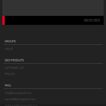
08/01/2021
GROUPE
VOILÀP
DES PRODUITS
SOFTWARE LIST
FPSUITE
MAIL
info@emmegisoft.com
service@emmegisoft.com
software@emmegisoft.com