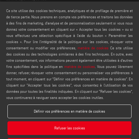
webmaster@emmegisoft.com
Ce site utilise des cookies techniques, analytiques et de profilage de première et
de tierce partie. Nous prenons en compte vos préférences et traitons les données
FIND US ON
à des fins de marketing, d'analyse et de personnalisation seulement si vous nous
donnez votre consentement en cliquant sur « Accepter tous les cookies » ou si
vous effectuez une sélection spécifique à l'aide du bouton « Paramétrer les
cookies ». Pour lire l'intégralité de la politique sur les cookies, révoquer votre
consentement ou modifier vos préférences,
matière de cookies
Ce site utilise
LÉGAUX
des cookies ou des technologies similaires à des fins techniques. En outre, avec
PRIVACY POLICY
votre consentement, vos informations peuvent également être utilisées à d'autres
fins spécifiées dans la politique en
matière de cookies
. Vous pouvez librement
LEGAL NOTES
donner, refuser, révoquer votre consentement ou personnaliser vos préférences à
COOKIE POLICY
tout moment, en cliquant sur "Définir vos préférences en matière de cookies". En
PARAMÈTRES DES COOKIES
cliquant sur "Accepter tous les cookies", vous consentez à l'utilisation de vos
données pour toutes les finalités indiquées. En cliquant sur "Refuser les cookies",
vous continuerez à naviguer sans accepter les cookies inutiles.
Définir vos préférences en matière de cookies
Refuser les cookies
Emmegisoft S.r.l. - Via Carpi Ravarino, 300, 41019 Soliera MO - ITALY - Phone +39 059
566273 - P.IVA 03236850362