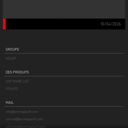
EN GUIDANT L’INNOVATION DANS LE PVC ET AU-DELÀ, LE GROUPE
ALLIE TECHNOLOGIES AVANCÉES, AUTOMATISATION ET EXPERTISE
DANS LES SECTEURS DE L’ALUMINIUM, DU VERRE, DU SOFTWARE ET DU
RETAIL POUR OFFRIR DES SOLUTIONS COMPLÈTES ET PRÊTES POUR
L’AVENIR.
10/04/2026
GROUPE
VOILÀP
DES PRODUITS
SOFTWARE LIST
FPSUITE
MAIL
info@emmegisoft.com
service@emmegisoft.com
software@emmegisoft.com