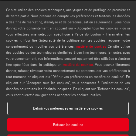
webmaster@emmegisoft.com
Ce site utilise des cookies techniques, analytiques et de profilage de première et
de tierce partie. Nous prenons en compte vos préférences et traitons les données
FIND US ON
à des fins de marketing, d'analyse et de personnalisation seulement si vous nous
donnez votre consentement en cliquant sur « Accepter tous les cookies » ou si
vous effectuez une sélection spécifique à l'aide du bouton « Paramétrer les
cookies ». Pour lire l'intégralité de la politique sur les cookies, révoquer votre
consentement ou modifier vos préférences,
matière de cookies
Ce site utilise
LÉGAUX
des cookies ou des technologies similaires à des fins techniques. En outre, avec
PRIVACY POLICY
votre consentement, vos informations peuvent également être utilisées à d'autres
fins spécifiées dans la politique en
matière de cookies
. Vous pouvez librement
LEGAL NOTES
donner, refuser, révoquer votre consentement ou personnaliser vos préférences à
COOKIE POLICY
tout moment, en cliquant sur "Définir vos préférences en matière de cookies". En
PARAMÈTRES DES COOKIES
cliquant sur "Accepter tous les cookies", vous consentez à l'utilisation de vos
données pour toutes les finalités indiquées. En cliquant sur "Refuser les cookies",
vous continuerez à naviguer sans accepter les cookies inutiles.
Définir vos préférences en matière de cookies
Refuser les cookies
Emmegisoft S.r.l. - Via Carpi Ravarino, 300, 41019 Soliera MO - ITALY - Phone +39 059
566273 - P.IVA 03236850362