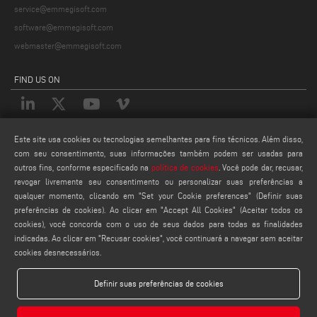
service@emmegisoft.com
software@emmegisoft.com
webmaster@emmegisoft.com
FIND US ON
Este site usa cookies ou tecnologias semelhantes para fins técnicos. Além disso,
LEGALS
com seu consentimento, suas informações também podem ser usadas para
PRIVACY POLICY
outros fins, conforme especificado na
política de cookies
. Você pode dar, recusar,
revogar livremente seu consentimento ou personalizar suas preferências a
LEGAL NOTES
qualquer momento, clicando em "Set your Cookie preferences" (Definir suas
COOKIE POLICY
preferências de cookies). Ao clicar em "Accept All Cookies" (Aceitar todos os
CONFIGURAÇÕES DE COOKIES
cookies), você concorda com o uso de seus dados para todas as finalidades
indicadas. Ao clicar em "Recusar cookies", você continuará a navegar sem aceitar
cookies desnecessários.
Definir suas preferências de cookies