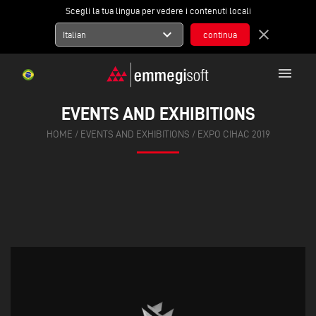
Scegli la tua lingua per vedere i contenuti locali
expand_more
close
Italian
menu
EVENTS AND EXHIBITIONS
HOME
/
EVENTS AND EXHIBITIONS
/
EXPO CIHAC 2019