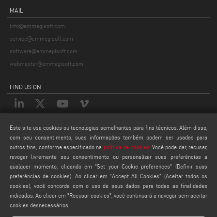
MAIL
info@emmegisoft.com
service@emmegisoft.com
software@emmegisoft.com
webmaster@emmegisoft.com
FIND US ON
Este site usa cookies ou tecnologias semelhantes para fins técnicos. Além disso,
LEGALS
com seu consentimento, suas informações também podem ser usadas para
PRIVACY POLICY
outros fins, conforme especificado na
política de cookies
. Você pode dar, recusar,
LEGAL NOTES
revogar livremente seu consentimento ou personalizar suas preferências a
qualquer momento, clicando em "Set your Cookie preferences" (Definir suas
COOKIE POLICY
preferências de cookies). Ao clicar em "Accept All Cookies" (Aceitar todos os
CONFIGURAÇÕES DE COOKIES
cookies), você concorda com o uso de seus dados para todas as finalidades
indicadas. Ao clicar em "Recusar cookies", você continuará a navegar sem aceitar
cookies desnecessários.