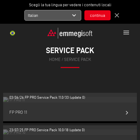
Scegli la tua lingua per vedere i contenuti locali
expand_more
close
Italian
menu
SERVICE PACK
HOME
/
SERVICE PACK
03/06/26 FP PRO Service Pack 11.0/33 (update 0)
keyboard_arrow_right
FP PRO 11
23/07/25 FP PRO Service Pack 10.0/18 (update 0)