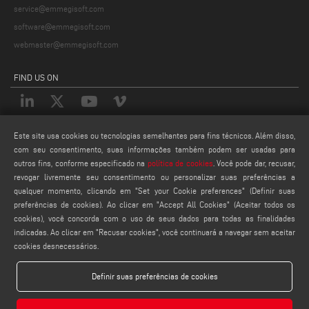
service@emmegisoft.com
software@emmegisoft.com
webmaster@emmegisoft.com
FIND US ON
Este site usa cookies ou tecnologias semelhantes para fins técnicos. Além disso,
LEGALS
com seu consentimento, suas informações também podem ser usadas para
PRIVACY POLICY
outros fins, conforme especificado na
política de cookies
. Você pode dar, recusar,
revogar livremente seu consentimento ou personalizar suas preferências a
LEGAL NOTES
qualquer momento, clicando em "Set your Cookie preferences" (Definir suas
COOKIE POLICY
preferências de cookies). Ao clicar em "Accept All Cookies" (Aceitar todos os
CONFIGURAÇÕES DE COOKIES
cookies), você concorda com o uso de seus dados para todas as finalidades
indicadas. Ao clicar em "Recusar cookies", você continuará a navegar sem aceitar
cookies desnecessários.
Definir suas preferências de cookies