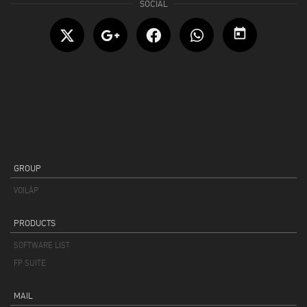
today
GROUP
VOILÀP
PRODUCTS
SOFTWARE LIST
FP SUITE
MAIL