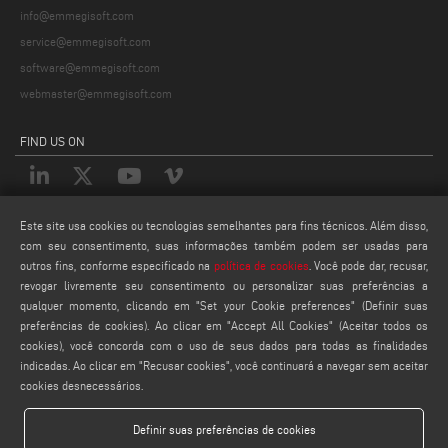
info@emmegisoft.com
service@emmegisoft.com
software@emmegisoft.com
webmaster@emmegisoft.com
FIND US ON
Este site usa cookies ou tecnologias semelhantes para fins técnicos. Além disso,
LEGALS
com seu consentimento, suas informações também podem ser usadas para
PRIVACY POLICY
outros fins, conforme especificado na
política de cookies
. Você pode dar, recusar,
LEGAL NOTES
revogar livremente seu consentimento ou personalizar suas preferências a
qualquer momento, clicando em "Set your Cookie preferences" (Definir suas
COOKIE POLICY
preferências de cookies). Ao clicar em "Accept All Cookies" (Aceitar todos os
CONFIGURAÇÕES DE COOKIES
cookies), você concorda com o uso de seus dados para todas as finalidades
indicadas. Ao clicar em "Recusar cookies", você continuará a navegar sem aceitar
cookies desnecessários.
Definir suas preferências de cookies