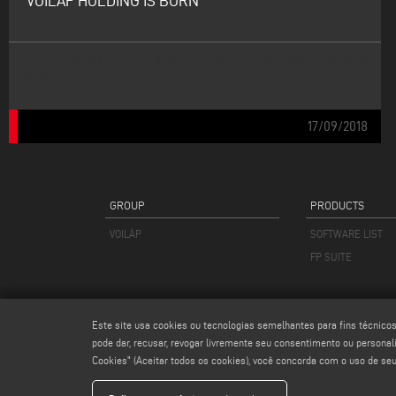
VOILÀP HOLDING IS BORN
THE CIFIN GROUP ACQUIRES IMECON ENGINEERING AND CHANGES ITS
NAME
17/09/2018
GROUP
PRODUCTS
VOILÀP
SOFTWARE LIST
FP SUITE
Este site usa cookies ou tecnologias semelhantes para fins técnic
pode dar, recusar, revogar livremente seu consentimento ou personal
Cookies" (Aceitar todos os cookies), você concorda com o uso de seu