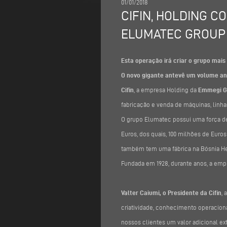
01/01/2018
CIFIN, HOLDING 
ELUMATEC GROUP
Esta operação irá criar o grupo mais
O novo gigante antevê um volume an
Cifin
, a empresa Holding da
Emmegi G
fabricação e venda de máquinas, linhas
O grupo Elumatec possui uma força d
Euros, dos quais, 100 milhões de Euro
também tem uma fábrica na Bósnia Her
Fundada em 1928, durante anos, a empr
Valter Caiumi,
o Presidente da Cifin
,
criatividade, conhecimento operaciona
nossos clientes um valor adicional ext