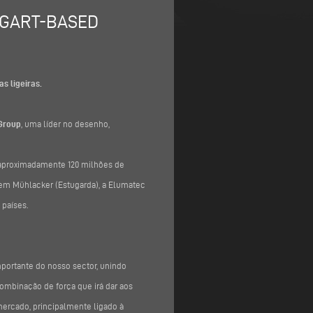
TGART-BASED
s ligeiras.
Group
, uma líder no desenho,
 aproximadamente 120 milhões de
s em Mühlacker (Estugarda), a Elumatec
 países.
mportante do nosso sector, unindo
combinação de força que irá dar aos
 mercado, principalmente ligado à