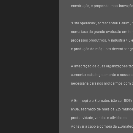
construção, e propondo mais inovações
“Esta operação”, acrescentou Caiumi,
numa fase de grande evolução em termo
processos produtivos. A indústria 4.0 é
e produção de máquinas deverá ser gr
A integração de duas organizações t
aumentar estrategicamente o nosso cr
necessária para nos moldarmos com os
A Emmegi e a Elumatec irão ser 100%
anual estimado de mais de 225 milhões
produtividade, vendas e atividades.
Ao levar a cabo a compra da Elumatec A