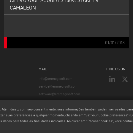
CIFIN GROUP ACQUIRES 100% STAKE IN
CAMÄLEON
01/01/2018
MAIL
FIND US ON
info@emmegisoft.com
service@emmegisoft.com
software@emmegisoft.com
webmaster@emmegisoft.com
os. Além disso, com seu consentimento, suas informações também podem ser usadas para 
izar suas preferências a qualquer momento, clicando em "Set your Cookie preferences" (Def
s dados para todas as finalidades indicadas. Ao clicar em "Recusar cookies", você conti