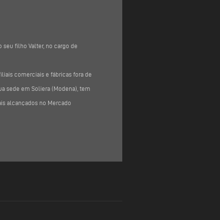
seu filho Valter, no cargo de
iais comerciais e fábricas fora de
 sua sede em Soliera (Modena), tem
uais alcançados no Mercado