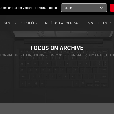
expand_more
la tua lingua per vedere i contenuti locali
Italian
EVENTOS E EXPOSIÇÕES
NOTÍCIAS DA EMPRESA
ESPAÇO CLIENTES
FOCUS ON ARCHIVE
 ON ARCHIVE
/
CIFIN, HOLDING COMPANY OF OUR GROUP, BUYS THE STU