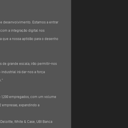
 e desenvolvimento. Estamos a entrar
com a integração digital nos
fica que a nossa aptidão para o desenho
de grande escala, irão permitir-nos
dustrial irá dar-nos a força
.”
de 1,200 empregados, com um volume
52 empresas, expandindo a
 Deloitte, White & Case, UBI Banca