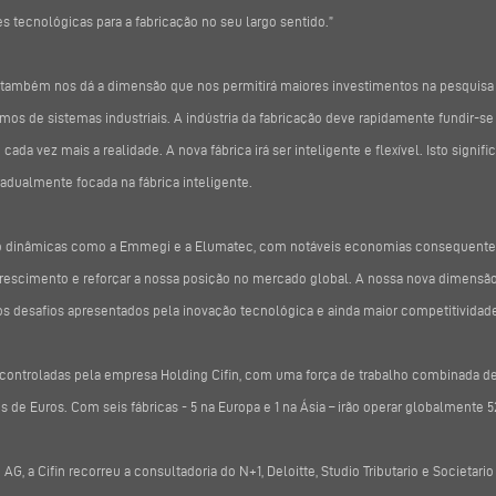
 tecnológicas para a fabricação no seu largo sentido.”
 “também nos dá a dimensão que nos permitirá maiores investimentos na pesquisa
s de sistemas industriais. A indústria da fabricação deve rapidamente fundir-se 
 cada vez mais a realidade. A nova fábrica irá ser inteligente e flexível. Isto signi
adualmente focada na fábrica inteligente.
ão dinâmicas como a Emmegi e a Elumatec, com notáveis economias consequentes 
escimento e reforçar a nossa posição no mercado global. A nossa nova dimensão in
 desafios apresentados pela inovação tecnológica e ainda maior competitividade
 controladas pela empresa Holding Cifin, com uma força de trabalho combinada 
 de Euros. Com seis fábricas - 5 na Europa e 1 na Ásia – irão operar globalmente 
G, a Cifin recorreu a consultadoria do N+1, Deloitte, Studio Tributario e Societario