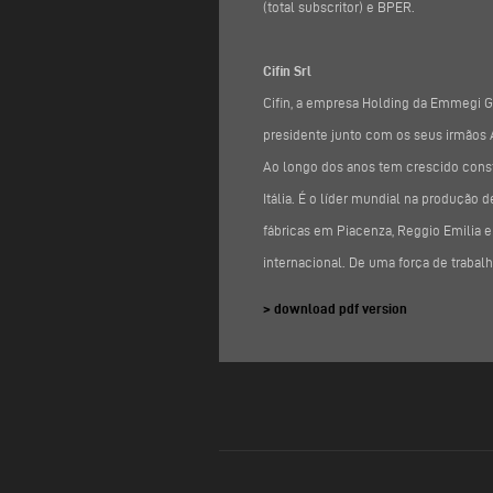
(total subscritor) e BPER.
Cifin Srl
Cifin, a empresa Holding da Emmegi Gr
presidente junto com os seus irmãos 
Ao longo dos anos tem crescido const
Itália. É o líder mundial na produção
fábricas em Piacenza, Reggio Emilia 
internacional. De uma força de trabalh
> download pdf version