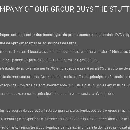
COMPANY OF OUR GROUP, BUYS THE STUT
 importante do sector das tecnologias de processamento de alumínio, PVC e liga
ual de aproximadamente 225 milhões de Euros.
roup
, sediada em Modena, assinou um acordo para a compra da alemã
Elumatec 
 e equipamentos para trabalhar alumínio, PVC e ligas ligeiras.
e trabalho de aproximadamente 700 empregados e prevê para 2015 um volume de
s são do mercado externo. Assim como a sede e a fábrica principal estão sediada
zegovina, uma rede de aproximadamente 30 filiais e distribuidores em mais de 50
esa tornou-se uma das principais fornecedoras no sector a nível global.
 afirmou acerca da operação: “Esta compra lança as fundações para o grupo mais i
l, tecnologia e experiência internacional. O novo Grupo irá oferecer uma valiosa 
raordinário. Iremos ter a oportunidade de nos expandir para lá do nosso principal