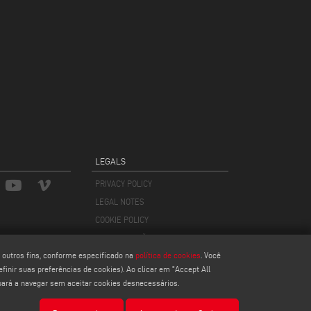
LEGALS
PRIVACY POLICY
LEGAL NOTES
COOKIE POLICY
CONFIGURAÇÕES DE COOKIES
outros fins, conforme especificado na
política de cookies
. Você
inir suas preferências de cookies). Ao clicar em "Accept All
nuará a navegar sem aceitar cookies desnecessários.