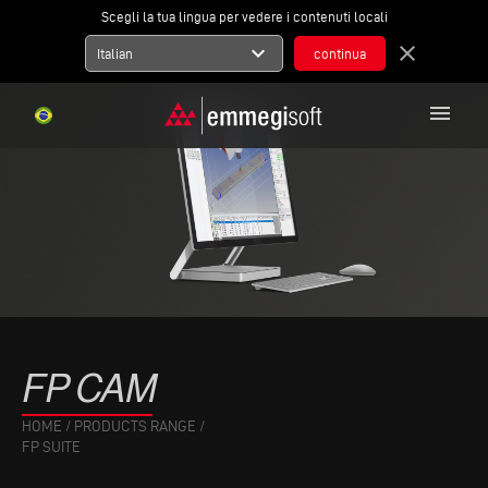
Scegli la tua lingua per vedere i contenuti locali
expand_more
close
Italian
menu
FP
CAM
HOME
/
PRODUCTS RANGE
/
FP SUITE