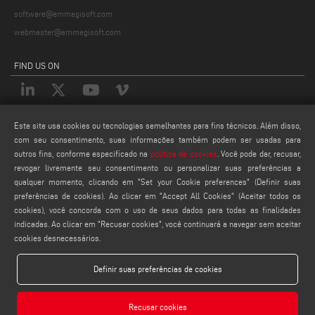
software@emmegisoft.com
webmaster@emmegisoft.com
FIND US ON
Este site usa cookies ou tecnologias semelhantes para fins técnicos. Além disso,
LEGALS
com seu consentimento, suas informações também podem ser usadas para
PRIVACY POLICY
outros fins, conforme especificado na
política de cookies
. Você pode dar, recusar,
LEGAL NOTES
revogar livremente seu consentimento ou personalizar suas preferências a
qualquer momento, clicando em "Set your Cookie preferences" (Definir suas
COOKIE POLICY
preferências de cookies). Ao clicar em "Accept All Cookies" (Aceitar todos os
CONFIGURAÇÕES DE COOKIES
cookies), você concorda com o uso de seus dados para todas as finalidades
indicadas. Ao clicar em "Recusar cookies", você continuará a navegar sem aceitar
cookies desnecessários.
Definir suas preferências de cookies
Recusar cookies
Emmegisoft S.r.l. - Via Carpi Ravarino, 300, 41019 Soliera MO - ITALY - Phone +39 059