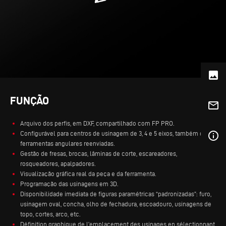
photo
FUNÇÃO
mail_outline
Arquivo dos perfis, em DXF, compartilhado com FP PRO.
info_outline
Configurável para centros de usinagem de 3, 4 e 5 eixos, também com
ferramentas angulares reenviadas.
Gestão de fresas, brocas, lâminas de corte, escareadores,
rosqueadores, apalpadores.
Visualização gráfica real da peça e da ferramenta.
Programação das usinagens em 3D.
Disponibilidade imediata de figuras paramétricas “padronizadas”: furo,
usinagem oval, concha, olho de fechadura, escoadouro, usinagens de
topo, cortes, arco, etc.
Définition graphique de l’emplacement des usinages en sélectionnant