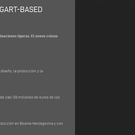
TGART-BASED
leaciones ligeras. El nuevo coloso
l diseño, la producción y la
e casi 120 millones de euros de los
roducción en Bosnia-Herzegovina y con