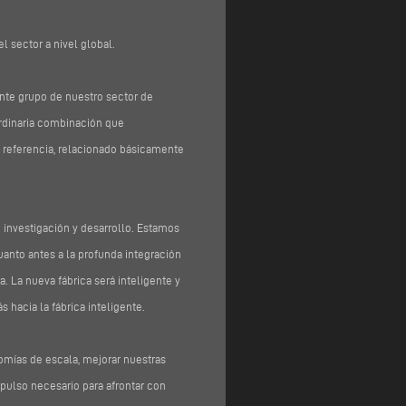
l sector a nivel global.
ante grupo de nuestro sector de
aordinaria combinación que
e referencia, relacionado básicamente
 investigación y desarrollo. Estamos
anto antes a la profunda integración
a. La nueva fábrica será inteligente y
 hacia la fábrica inteligente.
mías de escala, mejorar nuestras
mpulso necesario para afrontar con