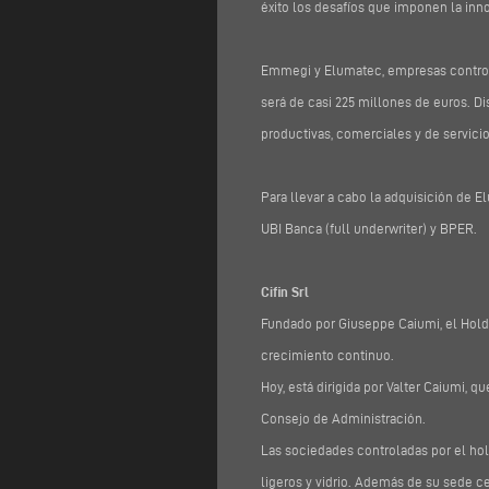
éxito los desafíos que imponen la in
Emmegi y Elumatec, empresas controla
será de casi 225 millones de euros. D
productivas, comerciales y de servicio
Para llevar a cabo la adquisición de E
UBI Banca (full underwriter) y BPER.
Cifin Srl
Fundado por Giuseppe Caiumi, el Holdi
crecimiento continuo.
Hoy, está dirigida por Valter Caiumi,
Consejo de Administración.
Las sociedades controladas por el ho
ligeros y vidrio. Además de su sede c