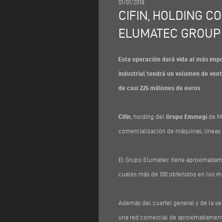
01/01/2018
CIFIN, HOLDING 
ELUMATEC GROUP
Esta operación dará vida al más impo
industrial tendrá un volumen de ven
de casi 225 millones de euros
Cifin
, holding del
Grupo Emmegi
de Mó
comercialización de máquinas, líneas 
El Grupo Elumatec tiene aproximadame
cuales más de 100 obtenidos en los m
Además del cuartel general y de la s
una red comercial de aproximadamente 