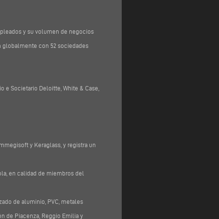
empleados y su volumen de negocios
rán globalmente con 52 sociedades
o e Societario Deloitte, White & Case,
mmegisoft y Keraglass, y registra un
ola, en calidad de miembros del
izado de aluminio, PVC, metales
ón de Piacenza, Reggio Emilia y