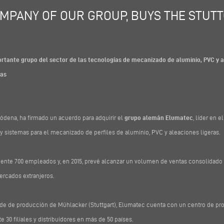
COMPANY OF OUR GROUP, BUYS THE STUT
rtante grupo del sector de las tecnologías de mecanizado de aluminio, PVC y a
tas
dena, ha firmado un acuerdo para adquirir el
grupo alemán Elumatec
, líder en e
y sistemas para el mecanizado de perfiles de aluminio, PVC y aleaciones ligeras.
nte 700 empleados y, en 2015, prevé alcanzar un volumen de ventas consolidado d
ercados extranjeros.
ede de producción de Mühlacker (Stuttgart), Elumatec cuenta con un centro de p
30 filiales y distribuidores en más de 50 países.