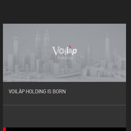
VOILÀP HOLDING IS BORN
THE CIFIN GROUP ACQUIRES IMECON ENGINEERING AND CHANGES ITS
NAME