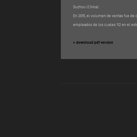
Suzhou (China).
En 2015, el volumen de ventas fue de 
empleados de los cuales 112 en el ext
> download pdf version