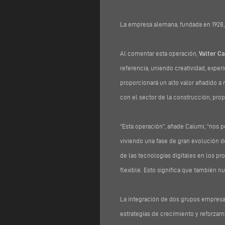
La empresa alemana, fundada en 1928, s
Al comentar esta operación,
Valter Ca
referencia, uniendo creatividad, exper
proporcionará un alto valor añadido a
con el sector de la construcción, pro
“Esta operación”, añade Caiumi, “nos 
viviendo una fase de gran evolución d
de las tecnologías digitales en los pro
flexible. Esto significa que también n
La integración de dos grupos empresa
estrategias de crecimiento y reforzar