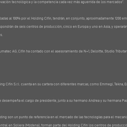
novación tecnológica y la competencia cada vez más aguerrida de los mercados”.
das al 100% por el Holding Cifin, tendrán, en conjunto, aproximadamente 1200 
ispondrán de seis centros de producción, cinco en Europa y uno en Asia, y opera
s.
lumatec AG, Cifin ha contado con el asesoramiento de N+1, Deloitte, Studio Tributari
ng Cifin S.r.l. cuenta en su cartera con diferentes marcas, como Emmegi, Tekna, E
 que desempeña el cargo de presidente, junto a su hermano Andrea y su hermana Pa
lding son un punto de referencia en el mercado de las tecnologías para el mecan
entral en Soliera (Módena), forman parte del Holding Cifin los centros de producci