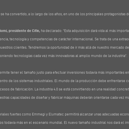
e ha convertido, a lo largo de los años, en uno de los principales protagonistas de
iumi, presidente de Cifin,
ha declarado: “Esta adquisición dará vida al más import
iencia, tecnología y competencias de carácter internacional. Se trata de una extr
 nuestros clientes. Tendremos la oportunidad de ir más allá de nuestro mercado d
poniendo tecnologías cada vez más innovadoras al amplio mundo de la industria”.
permite tener el tamaño justo para efectuar inversiones todavía más importantes en
entro de los sistemas industriales. El mundo de la producción debe enfrentarse cu
cesos de fabricación. La industria 4.0 se está convirtiendo en una realidad concret
uestras capacidades de diseñar y fabricar máquinas deberán orientarse cada vez más
riales fuertes como Emmegi y Elumatec permitirá alcanzar unas adecuadas econo
nos todavía más en el escenario mundial. El nuevo tamaño industrial nos dará el i