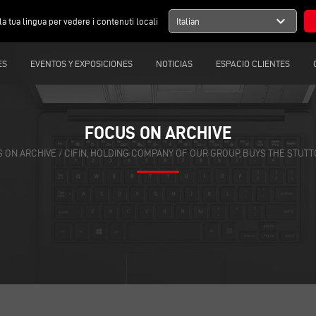
expand_more
la tua lingua per vedere i contenuti locali
Italian
ES
EVENTOS Y EXPOSICIONES
NOTICIAS
ESPACIO CLIENTES
FOCUS ON ARCHIVE
 ON ARCHIVE
/
CIFIN, HOLDING COMPANY OF OUR GROUP, BUYS THE STU