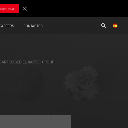
close
search
CAREERS
CONTACTOS
TTGART-BASED ELUMATEC GROUP