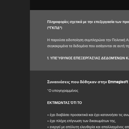
Πληροφορίες σχετικά με την επεξεργασία των προ
("ΓΚΠΔ")
Η παρούσα ειδοποίηση συμπληρώνει την Πολιτική Απ
συγκεκριμένα τα δεδομένα που εισάγονται σε αυτή τη
1. ΥΠΕΎΘΥΝΟΣ ΕΠΕΞΕΡΓΑΣΊΑΣ ΔΕΔΟΜΈΝΩΝ 
Υπεύθυνος επεξεργασίας: Emmegisoft S.r.l. στο πρόσωπ
IVA 03236850362.
Υπεύθυνος προστασίας δεδομένων (DPO): Dr. Donato E
Συναινέσεις που δόθηκαν στην Emmegisoft 
2. ΔΕΔΟΜΈΝΑ ΠΡΟΣΩΠΙΚΟΎ ΧΑΡΑΚΤΉΡΑ ΠΟΥ Υ
*Ο υπογεγραμμένος
Ο Υπεύθυνος Επεξεργασίας επεξεργάζεται τα προσωπι
επαρχία, πολιτεία, διεύθυνση ηλεκτρονικού ταχυδρ
ΕΚΤΙΜΩΝΤΑΣ ΌΤΙ ΤΟ
"
ΕΠΙΚΟΙΝΩΝΙΕΣ" στον
ιστότοπο του Υπεύθυνου Επεξ
Ο Υπεύθυνος Επεξεργασίας προτίθεται να επεξεργ
• έχει διαβάσει προσεκτικά και έχει κατανοήσει τις 
• έχει πλήρη επίγνωση των δικαιωμάτων της,
(α)
να απαντήσει στο μήνυμα ή στο αίτημα για πλ
• ενεργεί με απόλυτη ελευθερία και απαλλαγμένος 