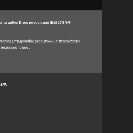
το άρθρο 13 του κανονισμού (ΕΕ) 2016/679
ύθυνος Επεξεργασίας Δεδομένων θα επεξεργάζεται
 δικτυακού τόπου .
liera MO - Ιταλία, e-mail
info@emmegisoft.com
, C.F. / p.
679.
ΚΉ ΒΆΣΗ
ταιρείας, διεύθυνση, πόλη, ταχυδρομικός κώδικας,
 της φόρμας συλλογής δεδομένων στην ενότητα
χετικά με τα προϊόντα ή τις υπηρεσίες που