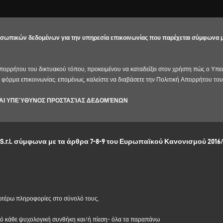
σωπικών δεδομένων για την υπηρεσία επικοινωνίας που παρέχεται σύμφωνα με 
ορρήτου του δικτυακού τόπου, προκειμένου να καταδείξει στον χρήστη πώς ο Υπε
 φόρμα επικοινωνίας: επομένως, καλείστε να διαβάσετε την
Πολιτική Απορρήτου
του
ΚΑΙ ΥΠΕΎΘΥΝΟΣ ΠΡΟΣΤΑΣΊΑΣ ΔΕΔΟΜΈΝΩΝ
ο του νόμιμου εκπροσώπου της pro tempore, με έδρα Via Carpi Ravarino, 300, 41019 So
ugenio Caccavella, διεύθυνση ηλεκτρονικού ταχυδρομείου:
dpo.voilap@amicadpo.eu
S.r.l. σύμφωνα με τα άρθρα 7-8-9 του Ευρωπαϊκού Κανονισμού 2016/
ΠΟΒΆΛΛΟΝΤΑΙ ΣΕ ΕΠΕΞΕΡΓΑΣΊΑ, ΣΚΟΠΌΣ ΤΗΣ ΕΠΕΞΕΡΓΑΣΊΑΣ ΚΑΙ ΝΟΜΙ
κά σας στοιχεία ταυτοποίησης και επικοινωνίας (όπως: όνομα, επώνυμο, επωνυμία ε
ομείου, αριθμός τηλεφώνου) που παρέχονται απευθείας από εσάς με τη συμπλήρωση
εργασίας (www.emmegisoft.com, ο "Ιστότοπος").
αστεί τα προσωπικά σας δεδομένα για τους εξής σκοπούς:
ανωτέρω πληροφορίες στο σύνολό τους,
ηροφορίες που
υποβάλλετε μέσω αυτής της φόρμας, π.χ. για να λάβετε πληροφορίες σ
από κάθε ψυχολογική συνθήκη και/ή πίεση- όλα τα παραπάνω