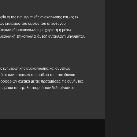
σφορά κ.λπ. η νομική βάση για τον σκοπό αυτό είναι
με την εύλογη προσδοκία ότι θα περιμένατε την
είο γ) της ενημερωτικής ανακοίνωσης και, ως εκ
των εταιρειών
του
ομίλου του
υπεύθυνου
των εταιρειών του ομίλου του υπευθύνου
λεφωνικής επικοινωνίας με χειριστή ή με
λεφωνικής επικοινωνίας με χειριστή ή μέσω
φωνική επικοινωνία, instant messaging κ.λπ.)- η
ηλεφωνική επικοινωνία, άμεση ανταλλαγή μηνυμάτων
α) του ΓΚΠΔ,
ομίλου του υπεύθυνου επεξεργασίας δεδομένων
,
φοριών σχετικά με τις προτιμήσεις, τις συνήθειες,
 εφαρμόζονται επίσης μέσω του εμπλουτισμού των
μφωνα με το άρθρο 6 παράγραφος 1 στοιχείο α) του
ης ενημερωτικής ανακοίνωσης, και συνεπώς
/και των εταιρειών του ομίλου του υπευθύνου
οφοριών σχετικά με τις προτιμήσεις, τις συνήθειες
σης μέσω του εμπλουτισμού των δεδομένων με
α τη διατύπωση απάντησης στο αίτημά σας,
ήνυμά σας, επιβεβαιώνοντας το αίτημά σας για
ναι προαιρετική και η άρνησή σας να τα παράσχετε
πρωτοβουλίες του ή να αναπτύσσει προωθητικές
απάντηση σε κάθε μεμονωμένη αίτηση παροχής