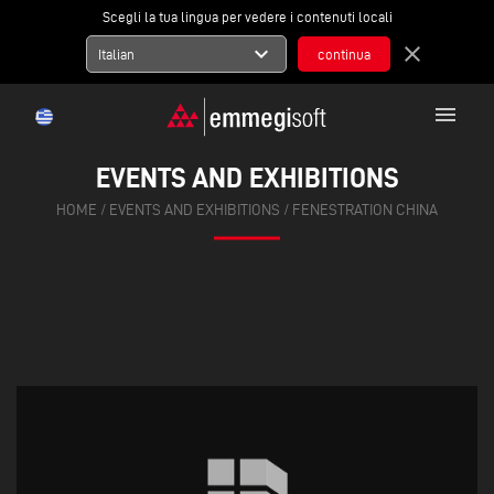
Scegli la tua lingua per vedere i contenuti locali
expand_more
close
Italian
menu
EVENTS AND EXHIBITIONS
HOME
/
EVENTS AND EXHIBITIONS
/
FENESTRATION CHINA