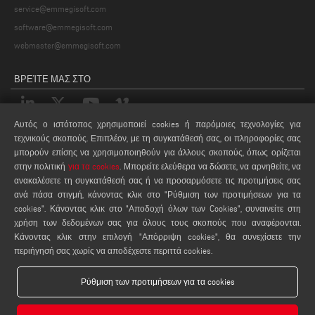
service@emmegisoft.com
software@emmegisoft.com
webmaster@emmegisoft.com
ΒΡΕΊΤΕ ΜΑΣ ΣΤΟ
Αυτός ο ιστότοπος χρησιμοποιεί cookies ή παρόμοιες τεχνολογίες για
τεχνικούς σκοπούς. Επιπλέον, με τη συγκατάθεσή σας, οι πληροφορίες σας
ΝΌΜΟΙ
μπορούν επίσης να χρησιμοποιηθούν για άλλους σκοπούς, όπως ορίζεται
PRIVACY POLICY
στην πολιτική
για τα cookies
. Μπορείτε ελεύθερα να δώσετε, να αρνηθείτε, να
ανακαλέσετε τη συγκατάθεσή σας ή να προσαρμόσετε τις προτιμήσεις σας
LEGAL NOTES
ανά πάσα στιγμή, κάνοντας κλικ στο "Ρύθμιση των προτιμήσεων για τα
COOKIE POLICY
cookies". Κάνοντας κλικ στο "Αποδοχή όλων των Cookies", συναινείτε στη
ΡΥΘΜΙΣΕΙΣ COOKIES
χρήση των δεδομένων σας για όλους τους σκοπούς που αναφέρονται.
Κάνοντας κλικ στην επιλογή "Απόρριψη cookies", θα συνεχίσετε την
περιήγησή σας χωρίς να αποδέχεστε περιττά cookies.
Ρύθμιση των προτιμήσεων για τα cookies